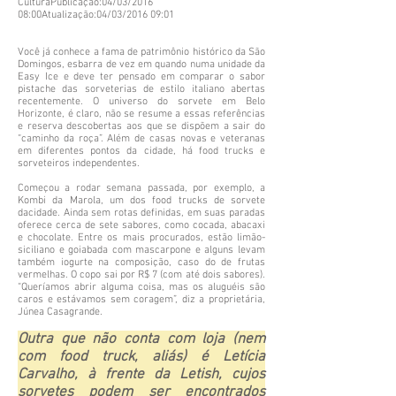
CulturaPublicação:04/03/2016
08:00Atualização:04/03/2016 09:01
Você já conhece a fama de patrimônio histórico da São
Domingos, esbarra de vez em quando numa unidade da
Easy Ice e deve ter pensado em comparar o sabor
pistache das sorveterias de estilo italiano abertas
recentemente. O universo do sorvete em Belo
Horizonte, é claro, não se resume a essas referências
e reserva descobertas aos que se dispõem a sair do
“caminho da roça”. Além de casas novas e veteranas
em diferentes pontos da cidade, há food trucks e
sorveteiros independentes.
Começou a rodar semana passada, por exemplo, a
Kombi da Marola, um dos food trucks de sorvete
dacidade. Ainda sem rotas definidas, em suas paradas
oferece cerca de sete sabores, como cocada, abacaxi
e chocolate. Entre os mais procurados, estão limão-
siciliano e goiabada com mascarpone e alguns levam
também iogurte na composição, caso do de frutas
vermelhas. O copo sai por R$ 7 (com até dois sabores).
“Queríamos abrir alguma coisa, mas os aluguéis são
caros e estávamos sem coragem”, diz a proprietária,
Júnea Casagrande.
Outra que não conta com loja (nem
com food truck, aliás) é Letícia
Carvalho, à frente da Letish, cujos
sorvetes podem ser encontrados