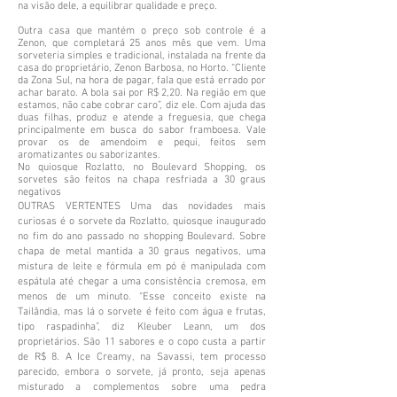
na visão dele, a equilibrar qualidade e preço.
Outra casa que mantém o preço sob controle é a
Zenon, que completará 25 anos mês que vem. Uma
sorveteria simples e tradicional, instalada na frente da
casa do proprietário, Zenon Barbosa, no Horto. “Cliente
da Zona Sul, na hora de pagar, fala que está errado por
achar barato. A bola sai por R$ 2,20. Na região em que
estamos, não cabe cobrar caro”, diz ele. Com ajuda das
duas filhas, produz e atende a freguesia, que chega
principalmente em busca do sabor framboesa. Vale
provar os de amendoim e pequi, feitos sem
aromatizantes ou saborizantes.
No quiosque Rozlatto, no Boulevard Shopping, os
sorvetes são feitos na chapa resfriada a 30 graus
negativos
OUTRAS VERTENTES Uma das novidades mais
curiosas é o sorvete da Rozlatto, quiosque inaugurado
no fim do ano passado no shopping Boulevard. Sobre
chapa de metal mantida a 30 graus negativos, uma
mistura de leite e fórmula em pó é manipulada com
espátula até chegar a uma consistência cremosa, em
menos de um minuto. “Esse conceito existe na
Tailândia, mas lá o sorvete é feito com água e frutas,
tipo raspadinha”, diz Kleuber Leann, um dos
proprietários. São 11 sabores e o copo custa a partir
de R$ 8. A Ice Creamy, na Savassi, tem processo
parecido, embora o sorvete, já pronto, seja apenas
misturado a complementos sobre uma pedra