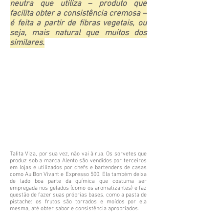
neutra que utiliza – produto que
facilita obter a consistência cremosa –
é feita a partir de fibras vegetais, ou
seja, mais natural que muitos dos
similares.
Talita Viza, por sua vez, não vai à rua. Os sorvetes que
produz sob a marca Alento são vendidos por terceiros
em lojas e utilizados por chefs e bartenders de casas
como Au Bon Vivant e Expresso 500. Ela também deixa
de lado boa parte da química que costuma ser
empregada nos gelados (como os aromatizantes) e faz
questão de fazer suas próprias bases, como a pasta de
pistache: os frutos são torrados e moídos por ela
mesma, até obter sabor e consistência apropriados.