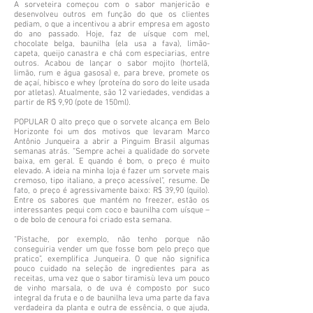
A sorveteira começou com o sabor manjericão e
desenvolveu outros em função do que os clientes
pediam, o que a incentivou a abrir empresa em agosto
do ano passado. Hoje, faz de uísque com mel,
chocolate belga, baunilha (ela usa a fava), limão-
capeta, queijo canastra e chá com especiarias, entre
outros. Acabou de lançar o sabor mojito (hortelã,
limão, rum e água gasosa) e, para breve, promete os
de açaí, hibisco e whey (proteína do soro do leite usada
por atletas). Atualmente, são 12 variedades, vendidas a
partir de R$ 9,90 (pote de 150ml).
POPULAR O alto preço que o sorvete alcança em Belo
Horizonte foi um dos motivos que levaram Marco
Antônio Junqueira a abrir a Pinguim Brasil algumas
semanas atrás. “Sempre achei a qualidade do sorvete
baixa, em geral. E quando é bom, o preço é muito
elevado. A ideia na minha loja é fazer um sorvete mais
cremoso, tipo italiano, a preço acessível”, resume. De
fato, o preço é agressivamente baixo: R$ 39,90 (quilo).
Entre os sabores que mantém no freezer, estão os
interessantes pequi com coco e baunilha com uísque –
o de bolo de cenoura foi criado esta semana.
“Pistache, por exemplo, não tenho porque não
conseguiria vender um que fosse bom pelo preço que
pratico”, exemplifica Junqueira. O que não significa
pouco cuidado na seleção de ingredientes para as
receitas, uma vez que o sabor tiramisù leva um pouco
de vinho marsala, o de uva é composto por suco
integral da fruta e o de baunilha leva uma parte da fava
verdadeira da planta e outra de essência, o que ajuda,