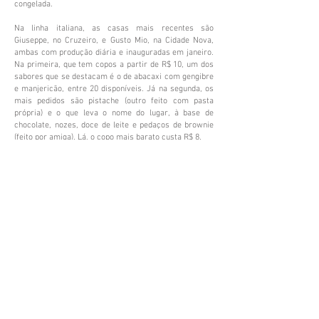
congelada.
Na linha italiana, as casas mais recentes são
Giuseppe, no Cruzeiro, e Gusto Mio, na Cidade Nova,
ambas com produção diária e inauguradas em janeiro.
Na primeira, que tem copos a partir de R$ 10, um dos
sabores que se destacam é o de abacaxi com gengibre
e manjericão, entre 20 disponíveis. Já na segunda, os
mais pedidos são pistache (outro feito com pasta
própria) e o que leva o nome do lugar, à base de
chocolate, nozes, doce de leite e pedaços de brownie
(feito por amiga). Lá, o copo mais barato custa R$ 8.
ONDE IR
>> LETISH
Participa da feira Mercado Charme Chic,
no Museu Histórico Abílio Barreto (Avenida
Prudente de Morais, 202, Cidade Jardim),
aos terceiros domingos de cada mês e
estará na feira Mercado das Artes no
Conservatório UFMG (Rua Guajajaras, 100,
Centro) nos dias 10 e 11 do mês que
vem. nformações:www.facebook.com/letis
hsorvetesartesanais