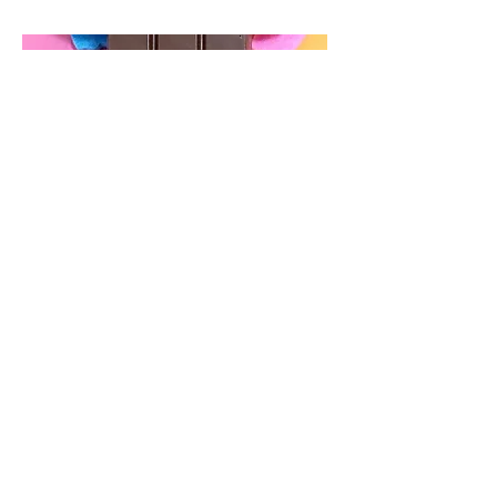
Barrinha de Chocolate Branco
Chocolate branco com pedaços de
morango.
(80g aprox.)
Preço R$ 17,90